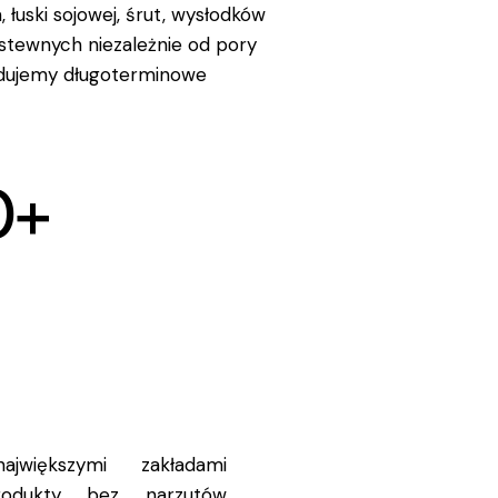
, łuski sojowej, śrut, wysłodków
astewnych niezależnie od pory
budujemy długoterminowe
0
+
jwiększymi zakładami
produkty bez narzutów