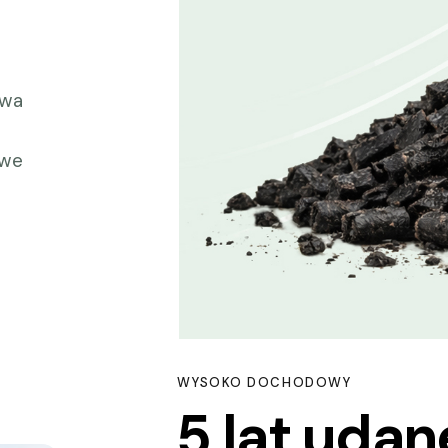
owa
owe
WYSOKO DOCHODOWY
5 lat udan