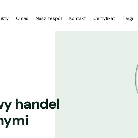
ukty
O nas
Nasz zespół
Kontakt
Certyfikat
Targi
y handel
nymi