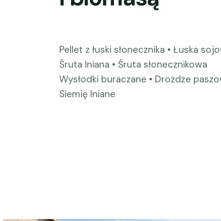
Pellet z łuski słonecznika • Łuska soj
Śruta lniana • Śruta słonecznikowa
Wysłodki buraczane • Drożdże pasz
Siemię lniane