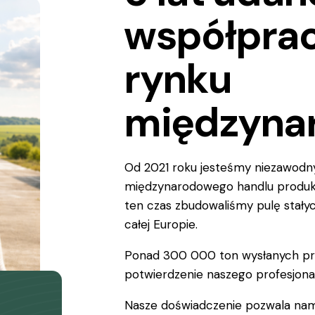
współprac
rynku
międzyn
Od 2021 roku jesteśmy niezawodn
międzynarodowego handlu produkt
ten czas zbudowaliśmy pulę stał
całej Europie.
Ponad 300 000 ton wysłanych pr
potwierdzenie naszego profesjonali
Nasze doświadczenie pozwala na