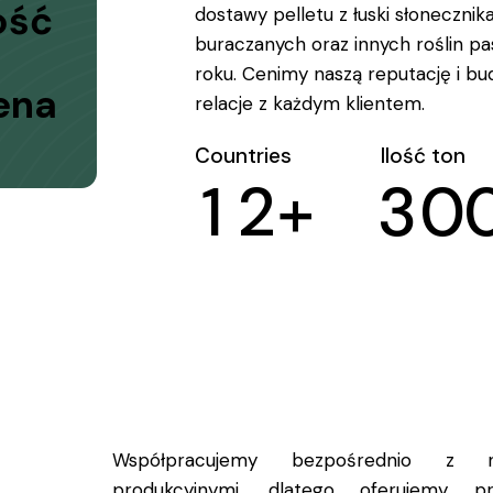
ość
dostawy pelletu z łuski słonecznika
buraczanych oraz innych roślin p
roku. Cenimy naszą reputację i 
ena
relacje z każdym klientem.
Countries
Ilość ton
1
2
+
3
0
Współpracujemy bezpośrednio z na
produkcyjnymi, dlatego oferujemy 