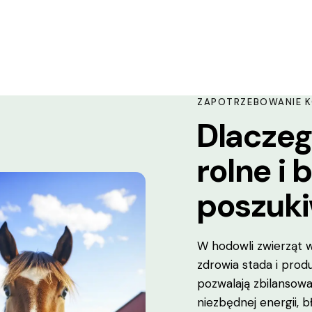
ZAPOTRZEBOWANIE 
Dlaczeg
rolne i
poszuk
W hodowli zwierząt w
zdrowia stada i produ
pozwalają zbilansowa
niezbędnej energii, bł